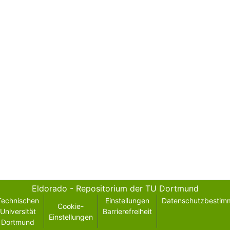
Eldorado - Repositorium der TU Dortmund
Technischen
Einstellungen
Datenschutzbestim
Cookie-
Universität
Barrierefreiheit
Einstellungen
Dortmund