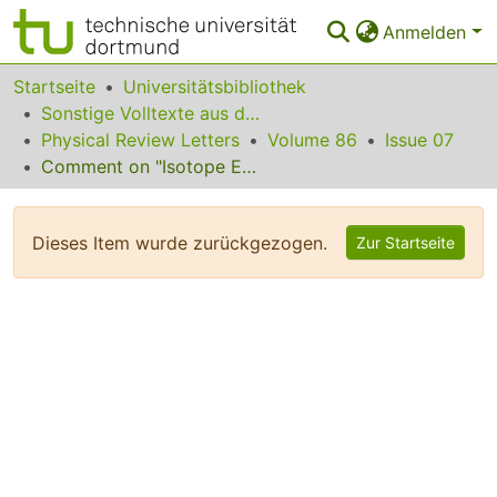
Anmelden
Bereiche & Sammlungen
Startseite
Universitätsbibliothek
Sonstige Volltexte aus dem Bibliotheksangebot
Das gesamte Repositorium
Physical Review Letters
Volume 86
Issue 07
Comment on "Isotope Enrichment in Laser-Ablation Plumes and Commensurately Deposited Thin Films"
Statistiken
FAQ
Dieses Item wurde zurückgezogen.
Zur Startseite
Leitlinien
Zurück zur Startseite