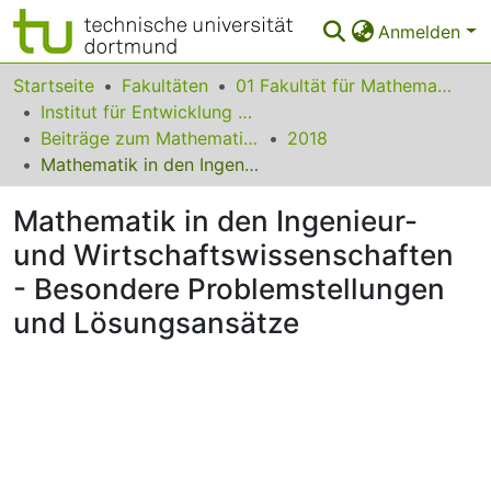
Anmelden
Bereiche & Sammlungen
Startseite
Fakultäten
01 Fakultät für Mathematik
Institut für Entwicklung und Erforschung des Mathematikunterrichts
Das gesamte Repositorium
Beiträge zum Mathematikunterricht
2018
Mathematik in den Ingenieur- und Wirtschaftswissenschaften - Besondere Problemstellungen und Lösungsansätze
Statistiken
Mathematik in den Ingenieur-
FAQ
und Wirtschaftswissenschaften
Leitlinien
- Besondere Problemstellungen
Zurück zur Startseite
und Lösungsansätze