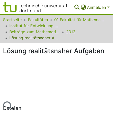
Anmelden
Bereiche & Sammlungen
Startseite
Fakultäten
01 Fakultät für Mathematik
Institut für Entwicklung und Erforschung des Mathematikunterrichts
Das gesamte Repositorium
Beiträge zum Mathematikunterricht
2013
Lösung realitätsnaher Aufgaben
Statistiken
Lösung realitätsnaher Aufgaben
FAQ
Leitlinien
Zurück zur Startseite
ade...
Dateien