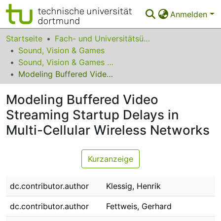
Anmelden
Bereiche & Sammlungen
Startseite
Fach- und Universitätsübergreifendes
Sound, Vision & Games
Das gesamte Repositorium
Sound, Vision & Games 2015
Modeling Buffered Video Streaming Startup Delays in Multi-Cellular Wireless Networks
Statistiken
Modeling Buffered Video
FAQ
Streaming Startup Delays in
Leitlinien
Multi-Cellular Wireless Networks
Zurück zur Startseite
Kurzanzeige
dc.contributor.author
Klessig, Henrik
dc.contributor.author
Fettweis, Gerhard