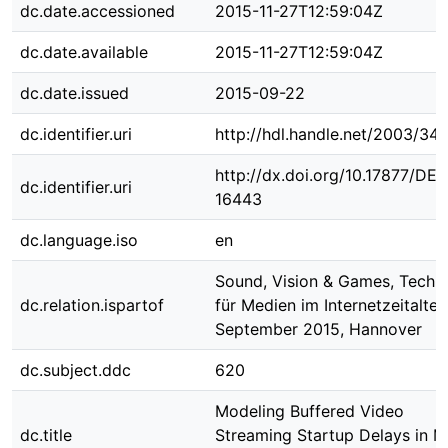
dc.date.accessioned
2015-11-27T12:59:04Z
dc.date.available
2015-11-27T12:59:04Z
dc.date.issued
2015-09-22
dc.identifier.uri
http://hdl.handle.net/2003/34
http://dx.doi.org/10.17877/DE
dc.identifier.uri
16443
dc.language.iso
en
Sound, Vision & Games, Techn
dc.relation.ispartof
für Medien im Internetzeitalter,
September 2015, Hannover
dc.subject.ddc
620
Modeling Buffered Video
dc.title
Streaming Startup Delays in Mu