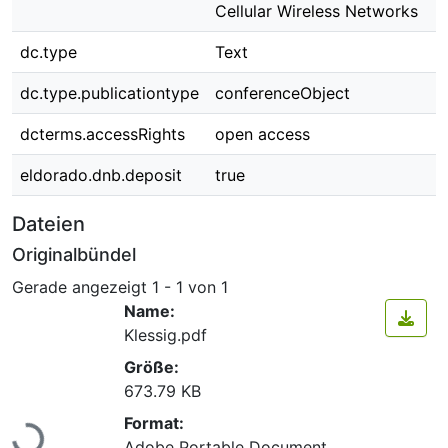
Cellular Wireless Networks
dc.type
Text
dc.type.publicationtype
conferenceObject
dcterms.accessRights
open access
eldorado.dnb.deposit
true
Dateien
Originalbündel
Gerade angezeigt
1 - 1 von 1
Name:
Klessig.pdf
Größe:
673.79 KB
Lade...
Format:
Adobe Portable Document