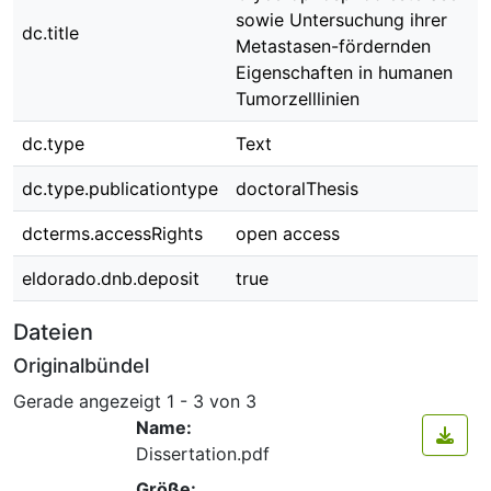
sowie Untersuchung ihrer
dc.title
Metastasen-fördernden
Eigenschaften in humanen
Tumorzelllinien
dc.type
Text
dc.type.publicationtype
doctoralThesis
dcterms.accessRights
open access
eldorado.dnb.deposit
true
Dateien
Originalbündel
Gerade angezeigt
1 - 3 von 3
Name:
Dissertation.pdf
Größe: