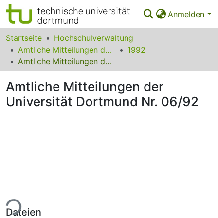
Anmelden
Bereiche & Sammlungen
Startseite
Hochschulverwaltung
Amtliche Mitteilungen der Technischen Universität Dortmund
1992
Das gesamte Repositorium
Amtliche Mitteilungen der Universität Dortmund Nr. 06/92
Statistiken
Amtliche Mitteilungen der
FAQ
Universität Dortmund Nr. 06/92
Leitlinien
Zurück zur Startseite
ade...
Dateien