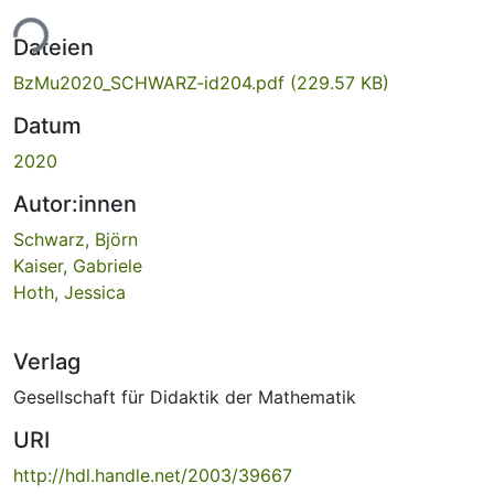
ade...
Dateien
BzMu2020_SCHWARZ-id204.pdf
(229.57 KB)
Datum
2020
Autor:innen
Schwarz, Björn
Kaiser, Gabriele
Hoth, Jessica
Verlag
Gesellschaft für Didaktik der Mathematik
URI
http://hdl.handle.net/2003/39667