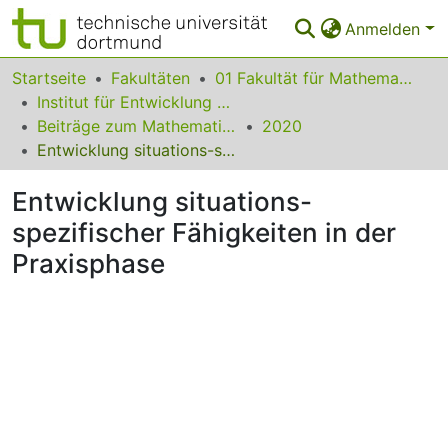
Anmelden
Bereiche & Sammlungen
Startseite
Fakultäten
01 Fakultät für Mathematik
Institut für Entwicklung und Erforschung des Mathematikunterrichts
Das gesamte Repositorium
Beiträge zum Mathematikunterricht
2020
Entwicklung situations-spezifischer Fähigkeiten in der Praxisphase
Statistiken
Entwicklung situations-
FAQ
spezifischer Fähigkeiten in der
Leitlinien
Praxisphase
Zurück zur Startseite