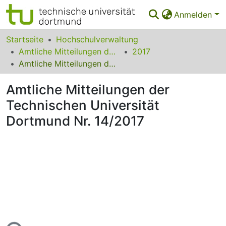
Anmelden
Bereiche & Sammlungen
Startseite
Hochschulverwaltung
Amtliche Mitteilungen der Technischen Universität Dortmund
2017
Das gesamte Repositorium
Amtliche Mitteilungen der Technischen Universität Dortmund Nr. 14/2017
Statistiken
Amtliche Mitteilungen der
FAQ
Technischen Universität
Dortmund Nr. 14/2017
Leitlinien
Zurück zur Startseite