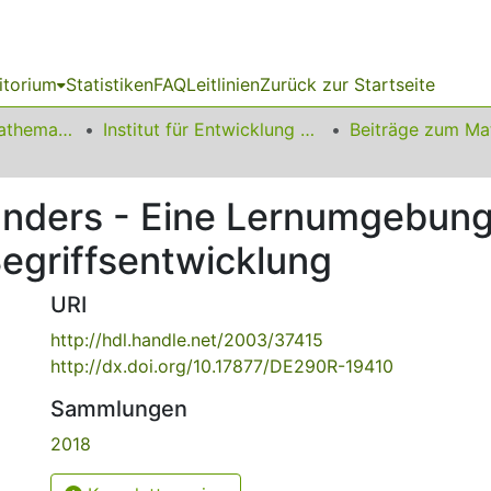
itorium
Statistiken
FAQ
Leitlinien
Zurück zur Startseite
01 Fakultät für Mathematik
Institut für Entwicklung und Erforschung des Mathematikunterrichts
anders - Eine Lernumgebung
egriffsentwicklung
URI
http://hdl.handle.net/2003/37415
http://dx.doi.org/10.17877/DE290R-19410
Sammlungen
2018