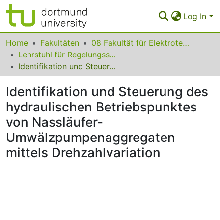
Log In
Communities & Collections
Home
Fakultäten
08 Fakultät für Elektrotechnik und Informationstechnik
Lehrstuhl für Regelungssystemtechnik
All of Eldorado
Identifikation und Steuerung des hydraulischen Betriebspunktes von Nassläufer-Umwälzpumpenaggregaten mittels Drehzahlvariation
Statistics
Identifikation und Steuerung des
FAQ
hydraulischen Betriebspunktes
von Nassläufer-
Policy
Umwälzpumpenaggregaten
Back to the Homepage
mittels Drehzahlvariation