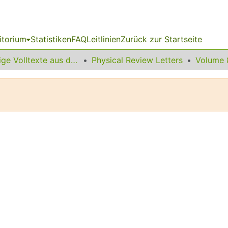
itorium
Statistiken
FAQ
Leitlinien
Zurück zur Startseite
Sonstige Volltexte aus dem Bibliotheksangebot
Physical Review Letters
Volume 