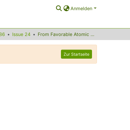
Anmelden
86
Issue 24
From Favorable Atomic Configurations to Supershell Structures: A New Interpretation of Conductance Histograms
Zur Startseite