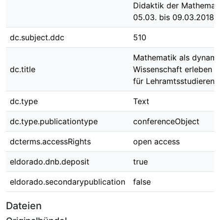
Didaktik der Mathemat
05.03. bis 09.03.2018 
dc.subject.ddc
510
Mathematik als dynami
dc.title
Wissenschaft erleben -
für Lehramtsstudierend
dc.type
Text
dc.type.publicationtype
conferenceObject
dcterms.accessRights
open access
eldorado.dnb.deposit
true
eldorado.secondarypublication
false
Dateien