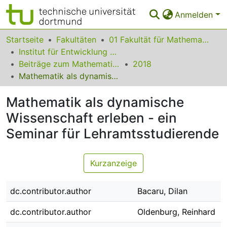
Anmelden
Bereiche & Sammlungen
Startseite
Fakultäten
01 Fakultät für Mathematik
Institut für Entwicklung und Erforschung des Mathematikunterrichts
Das gesamte Repositorium
Beiträge zum Mathematikunterricht
2018
Mathematik als dynamische Wissenschaft erleben - ein Seminar für Lehramtsstudierende
Statistiken
Mathematik als dynamische
FAQ
Wissenschaft erleben - ein
Leitlinien
Seminar für Lehramtsstudierende
Zurück zur Startseite
Kurzanzeige
dc.contributor.author
Bacaru, Dilan
dc.contributor.author
Oldenburg, Reinhard