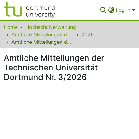
Log In
Communities & Collections
Home
Hochschulverwaltung
Amtliche Mitteilungen der Technischen Universität Dortmund
2026
All of Eldorado
Amtliche Mitteilungen der Technischen Universität Dortmund Nr. 3/2026
Statistics
Amtliche Mitteilungen der
FAQ
Technischen Universität
Dortmund Nr. 3/2026
Policy
Back to the Homepage