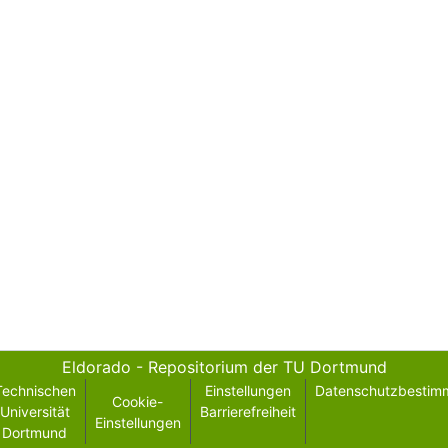
Eldorado - Repositorium der TU Dortmund
Technischen
Einstellungen
Datenschutzbestim
Cookie-
Universität
Barrierefreiheit
Einstellungen
Dortmund