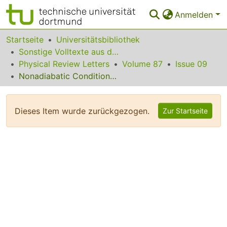
Anmelden
Bereiche & Sammlungen
Startseite
Universitätsbibliothek
Sonstige Volltexte aus dem Bibliotheksangebot
Das gesamte Repositorium
Physical Review Letters
Volume 87
Issue 09
Nonadiabatic Conditional Geometric Phase Shift with NMR
Statistiken
FAQ
Dieses Item wurde zurückgezogen.
Zur Startseite
Leitlinien
Zurück zur Startseite