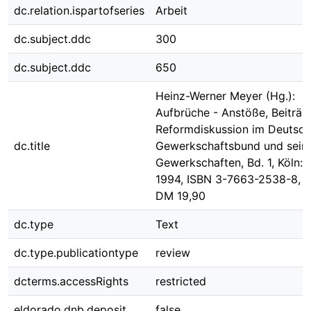
dc.relation.ispartofseries
Arbeit
dc.subject.ddc
300
dc.subject.ddc
650
Heinz-Werner Meyer (Hg.):
Aufbrüche - Anstöße, Beiträg
Reformdiskussion im Deutsc
dc.title
Gewerkschaftsbund und sein
Gewerkschaften, Bd. 1, Köln: 
1994, ISBN 3-7663-2538-8, 16
DM 19,90
dc.type
Text
dc.type.publicationtype
review
dcterms.accessRights
restricted
eldorado.dnb.deposit
false