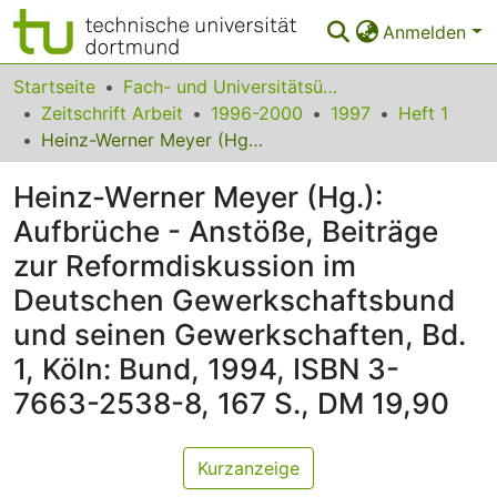
Anmelden
Bereiche & Sammlungen
Startseite
Fach- und Universitätsübergreifendes
Zeitschrift Arbeit
1996-2000
1997
Heft 1
Das gesamte Repositorium
Heinz-Werner Meyer (Hg.): Aufbrüche - Anstöße, Beiträge zur Reformdiskussion im Deutschen Gewerkschaftsbund und seinen Gewerkschaften, Bd. 1, Köln: Bund, 1994, ISBN 3-7663-2538-8, 167 S., DM 19,90
Statistiken
Heinz-Werner Meyer (Hg.):
FAQ
Aufbrüche - Anstöße, Beiträge
zur Reformdiskussion im
Leitlinien
Deutschen Gewerkschaftsbund
Zurück zur Startseite
und seinen Gewerkschaften, Bd.
1, Köln: Bund, 1994, ISBN 3-
7663-2538-8, 167 S., DM 19,90
Kurzanzeige