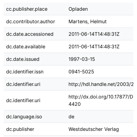
cc.publisher.place
Opladen
dc.contributor.author
Martens, Helmut
dc.date.accessioned
2011-06-14T14:48:31Z
dc.date.available
2011-06-14T14:48:31Z
dc.date.issued
1997-03-15
dc.identifier.issn
0941-5025
dc.identifier.uri
http://hdl.handle.net/2003/2
http://dx.doi.org/10.17877/D
dc.identifier.uri
4420
dc.language.iso
de
dc.publisher
Westdeutscher Verlag