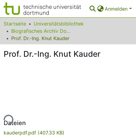
Anmelden
Bereiche & Sammlungen
Startseite
Universitätsbibliothek
Biografisches Archiv Dortmunder Universitätsprofessorinnen und -professoren
Das gesamte Repositorium
Prof. Dr.-Ing. Knut Kauder
Statistiken
Prof. Dr.-Ing. Knut Kauder
FAQ
Leitlinien
Zurück zur Startseite
ade...
Dateien
kauderpdf.pdf
(407.33 KB)