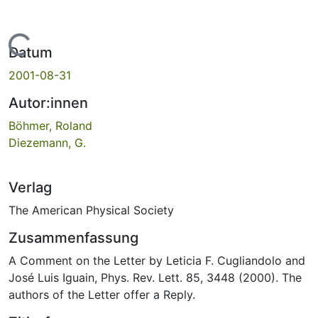
Lade...
Datum
2001-08-31
Autor:innen
Böhmer, Roland
Diezemann, G.
Verlag
The American Physical Society
Zusammenfassung
A Comment on the Letter by Leticia F. Cugliandolo and
José Luis Iguain, Phys. Rev. Lett. 85, 3448 (2000). The
authors of the Letter offer a Reply.