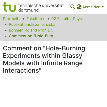
Anmelden
Bereiche & Sammlungen
Startseite
Fakultäten
02 Fakultät Physik
Publikationslisten einzelner Fakultätsangehöriger
Das gesamte Repositorium
Böhmer, Roland Prof. Dr.
Comment on "Hole-Burning Experiments within Glassy Models with Infinite Range Interactions"
Statistiken
Comment on "Hole-Burning
FAQ
Experiments within Glassy
Leitlinien
Models with Infinite Range
Zurück zur Startseite
Interactions"