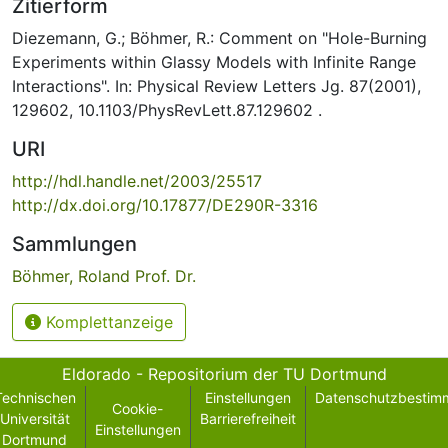
Zitierform
Diezemann, G.; Böhmer, R.: Comment on "Hole-Burning
Experiments within Glassy Models with Infinite Range
Interactions". In: Physical Review Letters Jg. 87(2001),
129602, 10.1103/PhysRevLett.87.129602 .
URI
http://hdl.handle.net/2003/25517
http://dx.doi.org/10.17877/DE290R-3316
Sammlungen
Böhmer, Roland Prof. Dr.
Komplettanzeige
Eldorado - Repositorium der TU Dortmund
Technischen
Einstellungen
Datenschutzbestim
Cookie-
Universität
Barrierefreiheit
Einstellungen
Dortmund