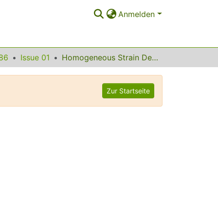
Anmelden
86
Issue 01
Homogeneous Strain Deformation Path for the Wurtzite to Rocksalt High-Pressure Phase Transition in GaN
Zur Startseite