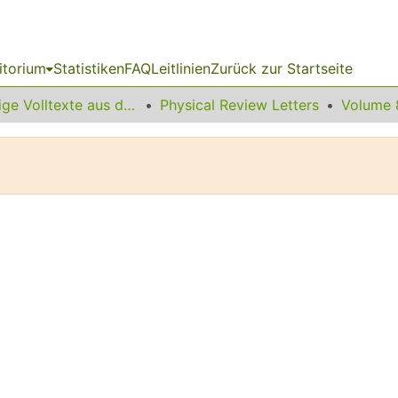
itorium
Statistiken
FAQ
Leitlinien
Zurück zur Startseite
Sonstige Volltexte aus dem Bibliotheksangebot
Physical Review Letters
Volume 