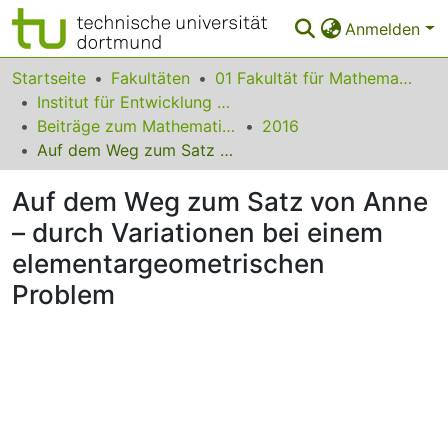
Anmelden
Bereiche & Sammlungen
Startseite
Fakultäten
01 Fakultät für Mathematik
Institut für Entwicklung und Erforschung des Mathematikunterrichts
Das gesamte Repositorium
Beiträge zum Mathematikunterricht
2016
Auf dem Weg zum Satz von Anne – durch Variationen bei einem elementargeometrischen Problem
Statistiken
Auf dem Weg zum Satz von Anne
FAQ
– durch Variationen bei einem
Leitlinien
elementargeometrischen
Zurück zur Startseite
Problem