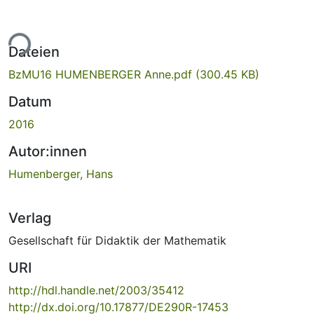
ade...
Dateien
BzMU16 HUMENBERGER Anne.pdf
(300.45 KB)
Datum
2016
Autor:innen
Humenberger, Hans
Verlag
Gesellschaft für Didaktik der Mathematik
URI
http://hdl.handle.net/2003/35412
http://dx.doi.org/10.17877/DE290R-17453