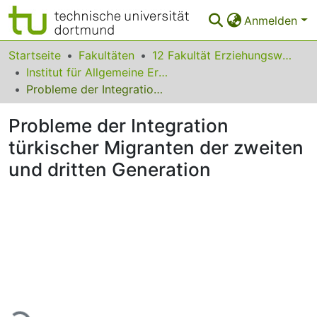
Anmelden
Bereiche & Sammlungen
Startseite
Fakultäten
12 Fakultät Erziehungswissenschaft, Psychologie und Bildungsforschung
Institut für Allgemeine Erziehungswissenschaft und Berufspädagogik
Das gesamte Repositorium
Probleme der Integration türkischer Migranten der zweiten und dritten Generation
Statistiken
Probleme der Integration
FAQ
türkischer Migranten der zweiten
und dritten Generation
Leitlinien
Zurück zur Startseite
Lade...