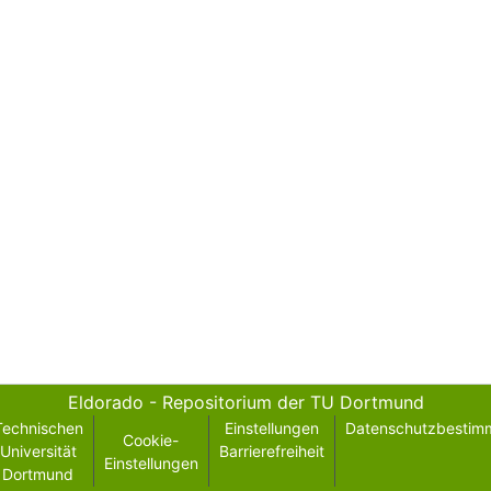
Eldorado - Repositorium der TU Dortmund
Technischen
Einstellungen
Datenschutzbestim
Cookie-
Universität
Barrierefreiheit
Einstellungen
Dortmund