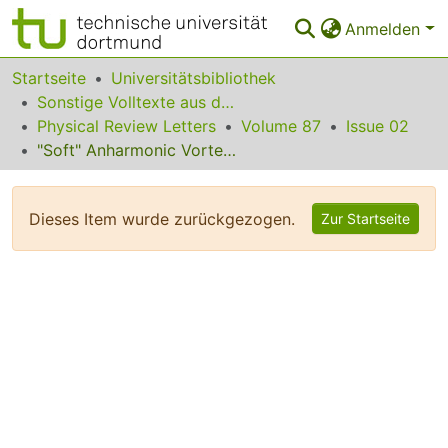
Anmelden
Bereiche & Sammlungen
Startseite
Universitätsbibliothek
Sonstige Volltexte aus dem Bibliotheksangebot
Das gesamte Repositorium
Physical Review Letters
Volume 87
Issue 02
"Soft" Anharmonic Vortex Glass in Ferromagnetic Superconductors
Statistiken
FAQ
Dieses Item wurde zurückgezogen.
Zur Startseite
Leitlinien
Zurück zur Startseite