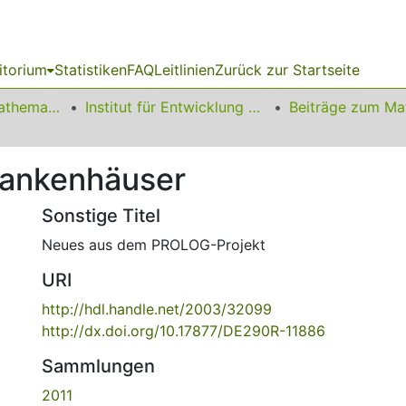
itorium
Statistiken
FAQ
Leitlinien
Zurück zur Startseite
01 Fakultät für Mathematik
Institut für Entwicklung und Erforschung des Mathematikunterrichts
rankenhäuser
Sonstige Titel
Neues aus dem PROLOG-Projekt
URI
http://hdl.handle.net/2003/32099
http://dx.doi.org/10.17877/DE290R-11886
Sammlungen
2011