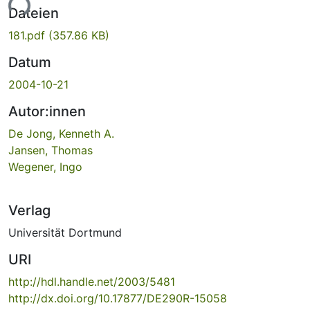
ade...
Dateien
181.pdf
(357.86 KB)
Datum
2004-10-21
Autor:innen
De Jong, Kenneth A.
Jansen, Thomas
Wegener, Ingo
Verlag
Universität Dortmund
URI
http://hdl.handle.net/2003/5481
http://dx.doi.org/10.17877/DE290R-15058