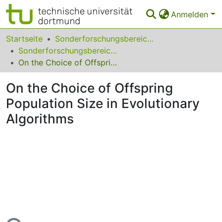
Anmelden
Bereiche & Sammlungen
Startseite
Sonderforschungsbereiche
Sonderforschungsbereich (SFB) 531
Das gesamte Repositorium
On the Choice of Offspring Population Size in Evolutionary Algorithms
Statistiken
On the Choice of Offspring
FAQ
Population Size in Evolutionary
Algorithms
Leitlinien
Zurück zur Startseite