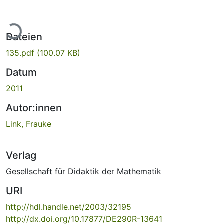
Lade...
Dateien
135.pdf
(100.07 KB)
Datum
2011
Autor:innen
Link, Frauke
Verlag
Gesellschaft für Didaktik der Mathematik
URI
http://hdl.handle.net/2003/32195
http://dx.doi.org/10.17877/DE290R-13641