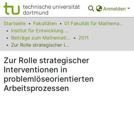
Anmelden
Bereiche & Sammlungen
Startseite
Fakultäten
01 Fakultät für Mathematik
Institut für Entwicklung und Erforschung des Mathematikunterrichts
Das gesamte Repositorium
Beiträge zum Mathematikunterricht
2011
Zur Rolle strategischer Interventionen in problemlöseorientierten Arbeitsprozessen
Statistiken
Zur Rolle strategischer
FAQ
Interventionen in
Leitlinien
problemlöseorientierten
Zurück zur Startseite
Arbeitsprozessen