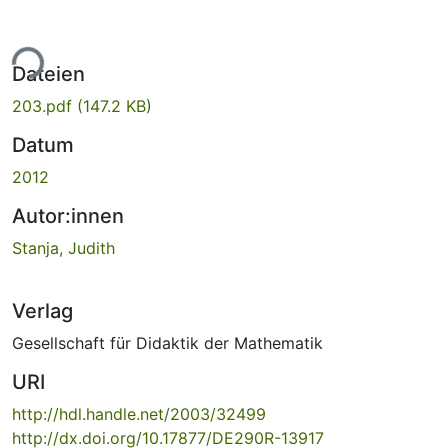
ade...
Dateien
203.pdf
(147.2 KB)
Datum
2012
Autor:innen
Stanja, Judith
Verlag
Gesellschaft für Didaktik der Mathematik
URI
http://hdl.handle.net/2003/32499
http://dx.doi.org/10.17877/DE290R-13917