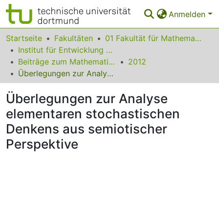
Anmelden
Bereiche & Sammlungen
Startseite
Fakultäten
01 Fakultät für Mathematik
Institut für Entwicklung und Erforschung des Mathematikunterrichts
Das gesamte Repositorium
Beiträge zum Mathematikunterricht
2012
Überlegungen zur Analyse elementaren stochastischen Denkens aus semiotischer Perspektive
Statistiken
Überlegungen zur Analyse
FAQ
elementaren stochastischen
Leitlinien
Denkens aus semiotischer
Zurück zur Startseite
Perspektive