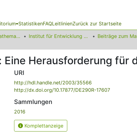
itorium
Statistiken
FAQ
Leitlinien
Zurück zur Startseite
01 Fakultät für Mathematik
Institut für Entwicklung und Erforschung des Mathematikunterrichts
: Eine Herausforderung für 
URI
http://hdl.handle.net/2003/35566
http://dx.doi.org/10.17877/DE290R-17607
Sammlungen
2016
Komplettanzeige