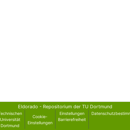
Eldorado - Repositorium der TU Dortmund
Technischen
Einstellungen
Datenschutzbestim
Cookie-
Universität
Barrierefreiheit
Einstellungen
Dortmund