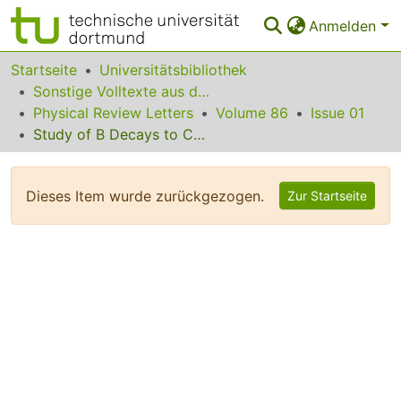
Anmelden
Bereiche & Sammlungen
Startseite
Universitätsbibliothek
Sonstige Volltexte aus dem Bibliotheksangebot
Das gesamte Repositorium
Physical Review Letters
Volume 86
Issue 01
Study of B Decays to Charmonium States
Statistiken
FAQ
Dieses Item wurde zurückgezogen.
Zur Startseite
Leitlinien
Zurück zur Startseite