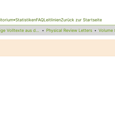
itorium
Statistiken
FAQ
Leitlinien
Zurück zur Startseite
Sonstige Volltexte aus dem Bibliotheksangebot
Physical Review Letters
Volume 