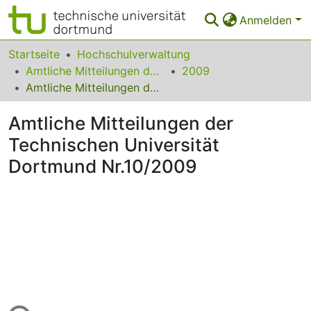
Anmelden
Bereiche & Sammlungen
Startseite
Hochschulverwaltung
Amtliche Mitteilungen der Technischen Universität Dortmund
2009
Das gesamte Repositorium
Amtliche Mitteilungen der Technischen Universität Dortmund Nr.10/2009
Statistiken
Amtliche Mitteilungen der
FAQ
Technischen Universität
Dortmund Nr.10/2009
Leitlinien
Zurück zur Startseite