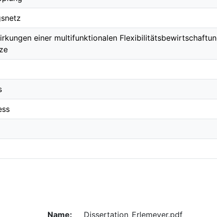
gsnetz
rkungen einer multifunktionalen Flexibilitätsbewirtschaftu
tze
s
ess
Name:
Dissertation_Erlemeyer.pdf