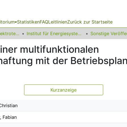
itorium
Statistiken
FAQ
Leitlinien
Zurück zur Startseite
08 Fakultät für Elektrotechnik und Informationstechnik
Institut für Energiesysteme, Energieeffizienz und Energiewirtschaft
ner multifunktionalen
chaftung mit der Betriebspla
Kurzanzeige
Christian
, Fabian