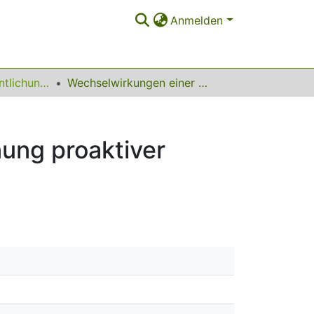
Anmelden
Sonstige Veröffentlichungen (Institut für Energiesysteme, Energieeffizienz und Energiewirtschaft)
Wechselwirkungen einer multifunktionalen Flexibilitätsbewirtschaftung mit der Betriebsplanung proaktiver Verteilnetze
nung proaktiver