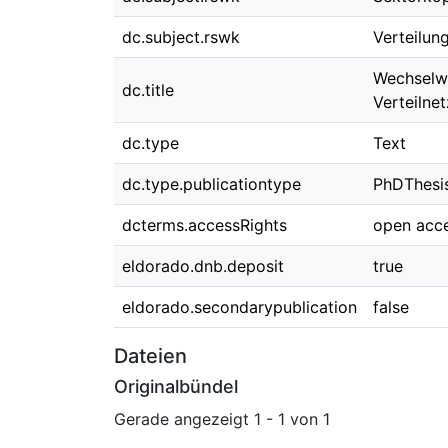
dc.subject.rswk
Verteilun
Wechselwi
dc.title
Verteilne
dc.type
Text
dc.type.publicationtype
PhDThesi
dcterms.accessRights
open acc
eldorado.dnb.deposit
true
eldorado.secondarypublication
false
Dateien
Originalbündel
Gerade angezeigt
1 - 1 von 1