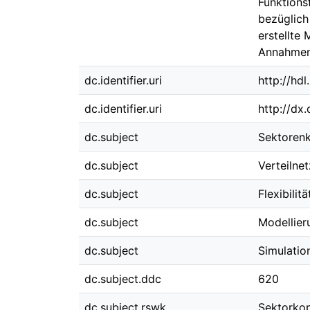
Funktions
bezüglich
erstellte
Annahmen 
dc.identifier.uri
http://hd
dc.identifier.uri
http://dx
dc.subject
Sektoren
dc.subject
Verteilnet
dc.subject
Flexibilitä
dc.subject
Modellier
dc.subject
Simulatio
dc.subject.ddc
620
dc.subject.rswk
Sektorko