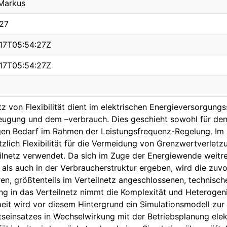
 Markus
27
17T05:54:27Z
17T05:54:27Z
tz von Flexibilität dient im elektrischen Energieversorgun
ugung und dem –verbrauch. Dies geschieht sowohl für den 
igen Bedarf im Rahmen der Leistungsfrequenz-Regelung.
tzlich Flexibilität für die Vermeidung von Grenzwertverlet
ilnetz verwendet. Da sich im Zuge der Energiewende weitr
 als auch in der Verbraucherstruktur ergeben, wird die zuvor
en, größtenteils im Verteilnetz angeschlossenen, technisch
ng in das Verteilnetz nimmt die Komplexität und Heterogenitä
beit wird vor diesem Hintergrund ein Simulationsmodell zu
ätseinsatzes in Wechselwirkung mit der Betriebsplanung elekt