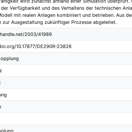
fähigkeit wird zunächst anhand einer Simulation überprüft
 der Verfügbarkeit und des Verhaltens der technischen Anl
 Modell mit realen Anlagen kombiniert und betrieben. Aus d
zur Ausgestaltung zukünftiger Prozesse abgeleitet.
l.handle.net/2003/41989
.doi.org/10.17877/DE290R-23826
kopplung
z
t
ung
n
pplung