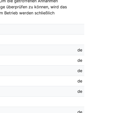
. Um die getroffenen Annahmen
age überprüfen zu können, wird das
em Betrieb werden schließlich
de
de
de
de
de
de