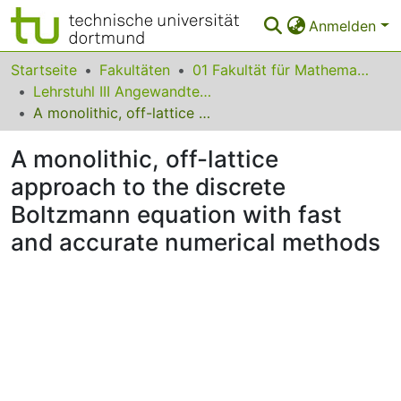
Anmelden
Bereiche & Sammlungen
Startseite
Fakultäten
01 Fakultät für Mathematik
Lehrstuhl III Angewandte Mathematik und Numerik
Das gesamte Repositorium
A monolithic, off-lattice approach to the discrete Boltzmann equation with fast and accurate numerical methods
Statistiken
A monolithic, off-lattice
FAQ
approach to the discrete
Boltzmann equation with fast
Leitlinien
and accurate numerical methods
Zurück zur Startseite