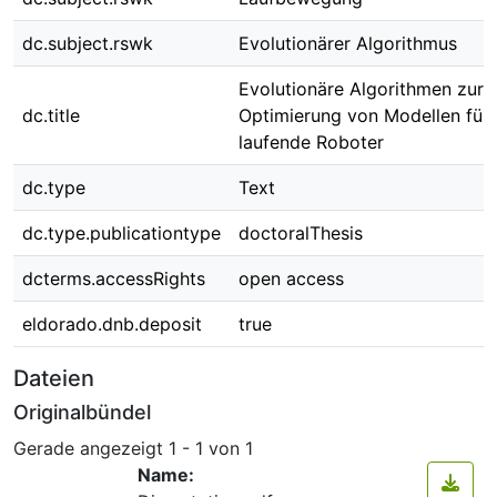
dc.subject.rswk
Evolutionärer Algorithmus
Evolutionäre Algorithmen zur
dc.title
Optimierung von Modellen für
laufende Roboter
dc.type
Text
dc.type.publicationtype
doctoralThesis
dcterms.accessRights
open access
eldorado.dnb.deposit
true
Dateien
Originalbündel
Gerade angezeigt
1 - 1 von 1
Name: