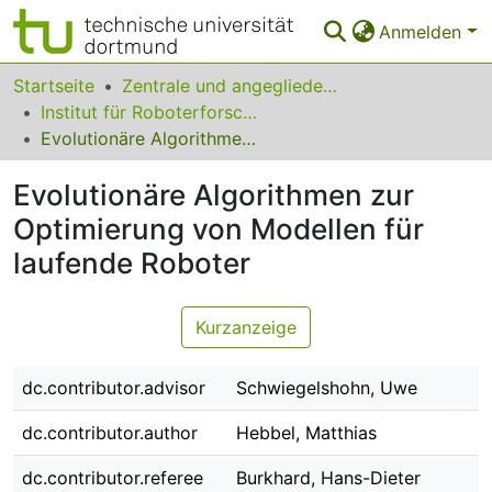
Anmelden
Bereiche & Sammlungen
Startseite
Zentrale und angegliederte Institute
Institut für Roboterforschung
Das gesamte Repositorium
Evolutionäre Algorithmen zur Optimierung von Modellen für laufende Roboter
Statistiken
Evolutionäre Algorithmen zur
FAQ
Optimierung von Modellen für
laufende Roboter
Leitlinien
Zurück zur Startseite
Kurzanzeige
dc.contributor.advisor
Schwiegelshohn, Uwe
dc.contributor.author
Hebbel, Matthias
dc.contributor.referee
Burkhard, Hans-Dieter