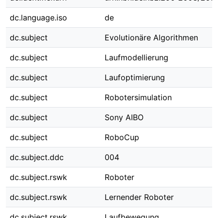
dc.language.iso
de
dc.subject
Evolutionäre Algorithmen
dc.subject
Laufmodellierung
dc.subject
Laufoptimierung
dc.subject
Robotersimulation
dc.subject
Sony AIBO
dc.subject
RoboCup
dc.subject.ddc
004
dc.subject.rswk
Roboter
dc.subject.rswk
Lernender Roboter
dc.subject.rswk
Laufbewegung