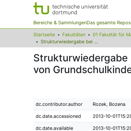
Bereiche & Sammlungen
Das gesamte Repos
Startseite
Fakultäten
Strukturwiedergabe bei Zeilen-Spalten-Systemen in Zeichnungen von Grundschulkindern
Strukturwiedergabe 
von Grundschulkind
dc.contributor.author
Rozek, Bozena
dc.date.accessioned
2013-10-01T15:2
dc.date.available
2013-10-01T15:2