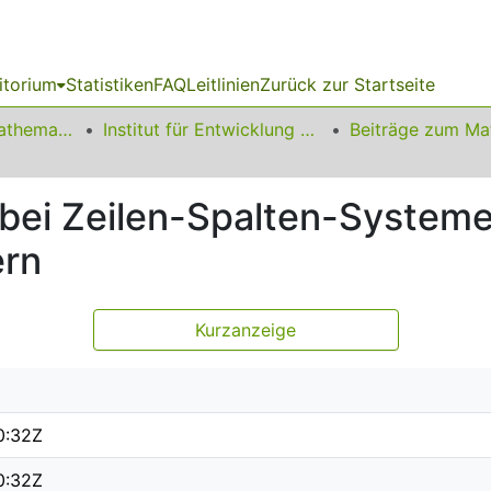
itorium
Statistiken
FAQ
Leitlinien
Zurück zur Startseite
01 Fakultät für Mathematik
Institut für Entwicklung und Erforschung des Mathematikunterrichts
bei Zeilen-Spalten-System
ern
Kurzanzeige
0:32Z
0:32Z