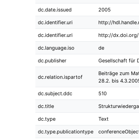
dc.date.issued
2005
dc.identifier.uri
http://hdl.handl
dc.identifier.uri
http://dx.doi.or
dc.language.iso
de
dc.publisher
Gesellschaft für
Beiträge zum Mat
dc.relation.ispartof
28.2. bis 4.3.2005
dc.subject.ddc
510
dc.title
Strukturwiederga
dc.type
Text
dc.type.publicationtype
conferenceObjec