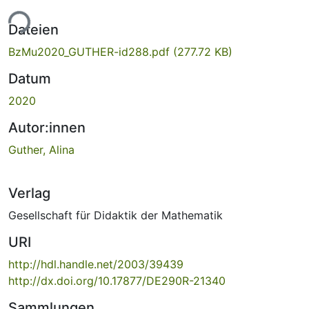
ade...
Dateien
BzMu2020_GUTHER-id288.pdf
(277.72 KB)
Datum
2020
Autor:innen
Guther, Alina
Verlag
Gesellschaft für Didaktik der Mathematik
URI
http://hdl.handle.net/2003/39439
http://dx.doi.org/10.17877/DE290R-21340
Sammlungen