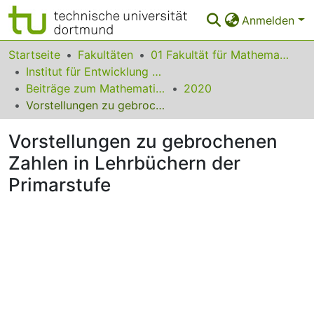
Anmelden
Bereiche & Sammlungen
Startseite
Fakultäten
01 Fakultät für Mathematik
Institut für Entwicklung und Erforschung des Mathematikunterrichts
Das gesamte Repositorium
Beiträge zum Mathematikunterricht
2020
Vorstellungen zu gebrochenen Zahlen in Lehrbüchern der Primarstufe
Statistiken
Vorstellungen zu gebrochenen
FAQ
Zahlen in Lehrbüchern der
Leitlinien
Primarstufe
Zurück zur Startseite