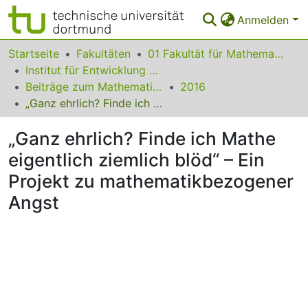
Anmelden
Bereiche & Sammlungen
Startseite
Fakultäten
01 Fakultät für Mathematik
Institut für Entwicklung und Erforschung des Mathematikunterrichts
Das gesamte Repositorium
Beiträge zum Mathematikunterricht
2016
„Ganz ehrlich? Finde ich Mathe eigentlich ziemlich blöd“ – Ein Projekt zu mathematikbezogener Angst
Statistiken
„Ganz ehrlich? Finde ich Mathe
FAQ
eigentlich ziemlich blöd“ – Ein
Leitlinien
Projekt zu mathematikbezogener
Zurück zur Startseite
Angst