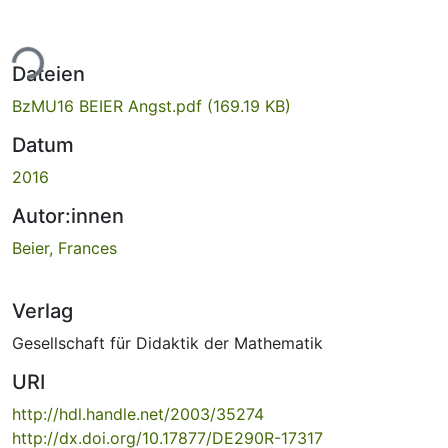
ade...
Dateien
BzMU16 BEIER Angst.pdf
(169.19 KB)
Datum
2016
Autor:innen
Beier, Frances
Verlag
Gesellschaft für Didaktik der Mathematik
URI
http://hdl.handle.net/2003/35274
http://dx.doi.org/10.17877/DE290R-17317