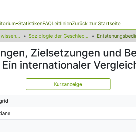
itorium
Statistiken
FAQ
Leitlinien
Zurück zur Startseite
17 Fakultät Sozialwissenschaften
Soziologie der Geschlechterverhältnisse
ngen, Zielsetzungen und B
Ein internationaler Vergleic
Kurzanzeige
grid
tiane