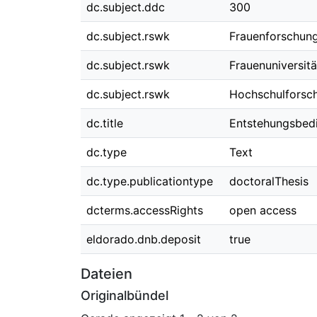
dc.subject.ddc
300
dc.subject.rswk
Frauenforschun
dc.subject.rswk
Frauenuniversitä
dc.subject.rswk
Hochschulforsc
dc.title
Entstehungsbedi
dc.type
Text
dc.type.publicationtype
doctoralThesis
dcterms.accessRights
open access
eldorado.dnb.deposit
true
Dateien
Originalbündel