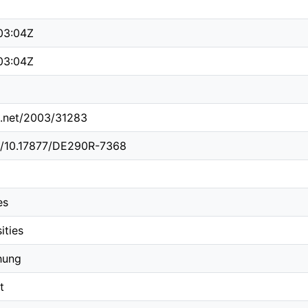
03:04Z
03:04Z
le.net/2003/31283
rg/10.17877/DE290R-7368
es
ities
hung
t