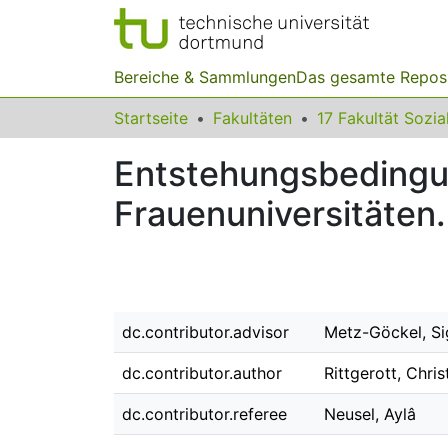
Bereiche & Sammlungen
Das gesamte Repos
Startseite
Fakultäten
Entstehungsbedingu
Frauenuniversitäten. 
dc.contributor.advisor
Metz-Göckel, Si
dc.contributor.author
Rittgerott, Chris
dc.contributor.referee
Neusel, Aylâ