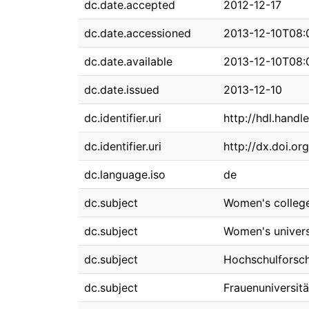
dc.date.accepted
2012-12-17
dc.date.accessioned
2013-12-10T08:
dc.date.available
2013-12-10T08:
dc.date.issued
2013-12-10
dc.identifier.uri
http://hdl.hand
dc.identifier.uri
http://dx.doi.o
dc.language.iso
de
dc.subject
Women's colleg
dc.subject
Women's univers
dc.subject
Hochschulforsc
dc.subject
Frauenuniversitä