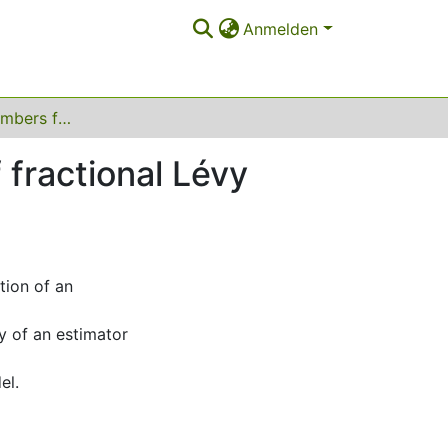
Anmelden
A law of large numbers for the power variation of fractional Lévy processes
 fractional Lévy
tion of an
y of an estimator
el.