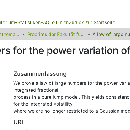
itorium
Statistiken
FAQ
Leitlinien
Zurück zur Startseite
01 Fakultät für Mathematik
Preprints der Fakultät für Mathematik
s for the power variation of
Zusammenfassung
We prove a law of large numbers for the power varia
integrated fractional
process in a pure jump model. This yields consistenc
for the integrated volatility
where we are no longer restricted to a Gaussian mod
URI