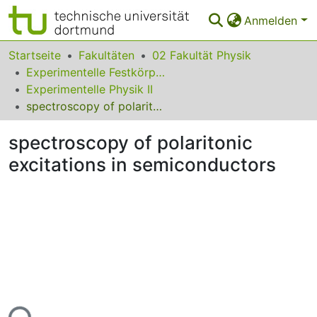
Anmelden
Bereiche & Sammlungen
Startseite
Fakultäten
02 Fakultät Physik
Experimentelle Festkörperphysik
Das gesamte Repositorium
Experimentelle Physik II
spectroscopy of polaritonic excitations in semiconductors
Statistiken
spectroscopy of polaritonic
FAQ
excitations in semiconductors
Leitlinien
Zurück zur Startseite