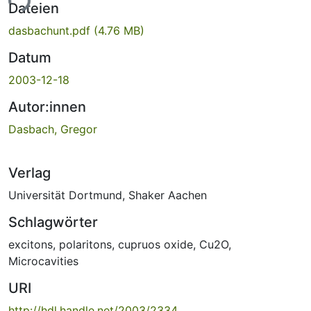
ade...
Dateien
dasbachunt.pdf
(4.76 MB)
Datum
2003-12-18
Autor:innen
Dasbach, Gregor
Verlag
Universität Dortmund, Shaker Aachen
Schlagwörter
excitons
,
polaritons
,
cupruos oxide
,
Cu2O
,
Microcavities
URI
http://hdl.handle.net/2003/2334