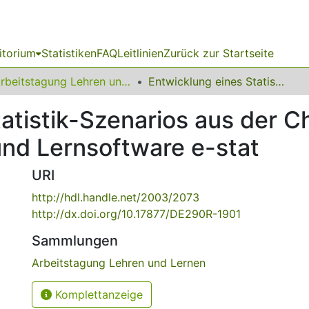
itorium
Statistiken
FAQ
Leitlinien
Zurück zur Startseite
Arbeitstagung Lehren und Lernen
Entwicklung eines Statistik-Szenarios aus der Chemietechnik innerhalb der Lehr- und Lernsoftware e-stat
tatistik-Szenarios aus der 
und Lernsoftware e-stat
URI
http://hdl.handle.net/2003/2073
http://dx.doi.org/10.17877/DE290R-1901
Sammlungen
Arbeitstagung Lehren und Lernen
Komplettanzeige