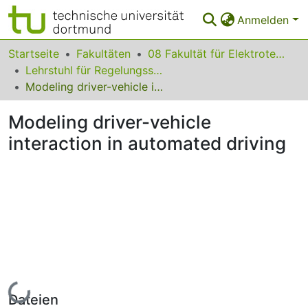
Anmelden
Bereiche & Sammlungen
Startseite
Fakultäten
08 Fakultät für Elektrotechnik und Informationstechnik
Lehrstuhl für Regelungssystemtechnik
Das gesamte Repositorium
Modeling driver-vehicle interaction in automated driving
Statistiken
Modeling driver-vehicle
FAQ
interaction in automated driving
Leitlinien
Zurück zur Startseite
Lade...
Dateien