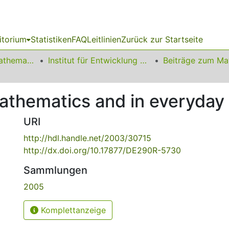
itorium
Statistiken
FAQ
Leitlinien
Zurück zur Startseite
01 Fakultät für Mathematik
Institut für Entwicklung und Erforschung des Mathematikunterrichts
athematics and in everyday l
URI
http://hdl.handle.net/2003/30715
http://dx.doi.org/10.17877/DE290R-5730
Sammlungen
2005
Komplettanzeige