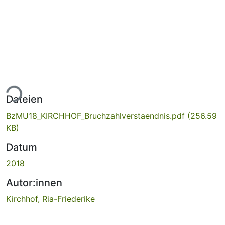
ade...
Dateien
BzMU18_KIRCHHOF_Bruchzahlverstaendnis.pdf
(256.59
KB)
Datum
2018
Autor:innen
Kirchhof, Ria-Friederike