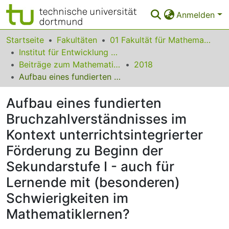
Anmelden
Bereiche & Sammlungen
Startseite
Fakultäten
01 Fakultät für Mathematik
Institut für Entwicklung und Erforschung des Mathematikunterrichts
Das gesamte Repositorium
Beiträge zum Mathematikunterricht
2018
Aufbau eines fundierten Bruchzahlverständnisses im Kontext unterrichtsintegrierter Förderung zu Beginn der Sekundarstufe I - auch für Lernende mit (besonderen) Schwierigkeiten im Mathematiklernen?
Statistiken
Aufbau eines fundierten
FAQ
Bruchzahlverständnisses im
Leitlinien
Kontext unterrichtsintegrierter
Zurück zur Startseite
Förderung zu Beginn der
Sekundarstufe I - auch für
Lernende mit (besonderen)
Schwierigkeiten im
Mathematiklernen?