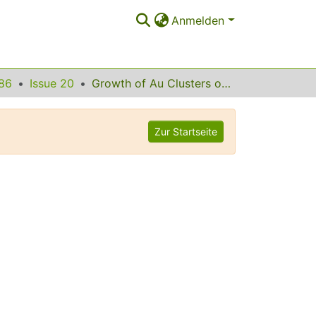
Anmelden
86
Issue 20
Growth of Au Clusters on Amorphous Al2O3: Evidence of Cluster Mobility above a Critical Size
Zur Startseite