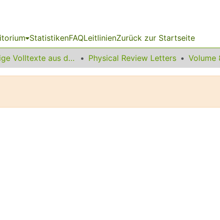
itorium
Statistiken
FAQ
Leitlinien
Zurück zur Startseite
Sonstige Volltexte aus dem Bibliotheksangebot
Physical Review Letters
Volume 