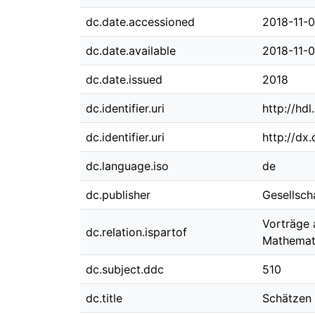
dc.date.accessioned
2018-11-0
dc.date.available
2018-11-0
dc.date.issued
2018
dc.identifier.uri
http://hd
dc.identifier.uri
http://dx
dc.language.iso
de
dc.publisher
Gesellsch
Vorträge 
dc.relation.ispartof
Mathemati
dc.subject.ddc
510
dc.title
Schätzen 