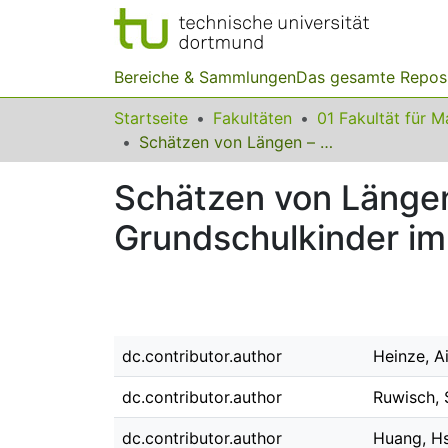
Bereiche & Sammlungen
Das gesamte Repos
Startseite
Fakultäten
Schätzen von Längen – deutsche und taiwanesische Grundschulkinder im Vergleich
Schätzen von Längen
Grundschulkinder im
dc.contributor.author
Heinze, A
dc.contributor.author
Ruwisch, 
dc.contributor.author
Huang, Hs