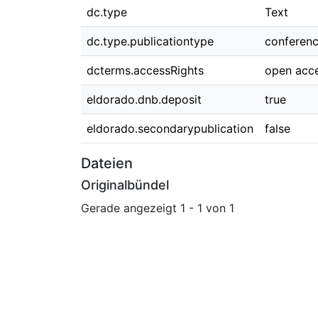
dc.type
Text
dc.type.publicationtype
conferen
dcterms.accessRights
open acc
eldorado.dnb.deposit
true
eldorado.secondarypublication
false
Dateien
Originalbündel
Gerade angezeigt
1 - 1 von 1