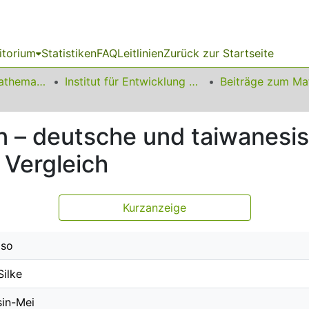
itorium
Statistiken
FAQ
Leitlinien
Zurück zur Startseite
01 Fakultät für Mathematik
Institut für Entwicklung und Erforschung des Mathematikunterrichts
 – deutsche und taiwanesi
 Vergleich
Kurzanzeige
iso
Silke
in-Mei