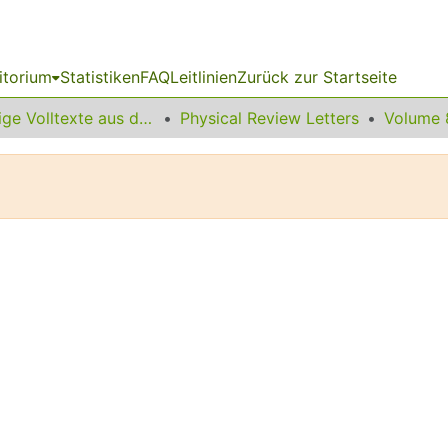
itorium
Statistiken
FAQ
Leitlinien
Zurück zur Startseite
Sonstige Volltexte aus dem Bibliotheksangebot
Physical Review Letters
Volume 