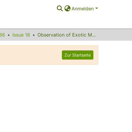
Anmelden
86
Issue 18
Observation of Exotic Meson Production in the Reaction pip --> eta[prime]pip at 18 GeV/c
Zur Startseite