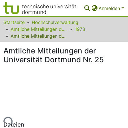
Anmelden
Bereiche & Sammlungen
Startseite
Hochschulverwaltung
Amtliche Mitteilungen der Technischen Universität Dortmund
1973
Das gesamte Repositorium
Amtliche Mitteilungen der Universität Dortmund Nr. 25
Statistiken
Amtliche Mitteilungen der
FAQ
Universität Dortmund Nr. 25
Leitlinien
Zurück zur Startseite
ade...
Dateien