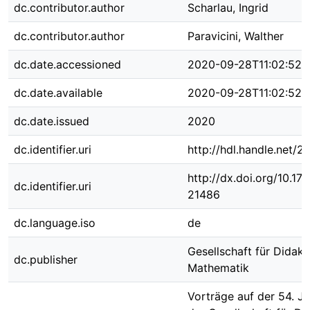
dc.contributor.author
Scharlau, Ingrid
dc.contributor.author
Paravicini, Walther
dc.date.accessioned
2020-09-28T11:02:52Z
dc.date.available
2020-09-28T11:02:52Z
dc.date.issued
2020
dc.identifier.uri
http://hdl.handle.net/
http://dx.doi.org/10.1
dc.identifier.uri
21486
dc.language.iso
de
Gesellschaft für Didakt
dc.publisher
Mathematik
Vorträge auf der 54. J