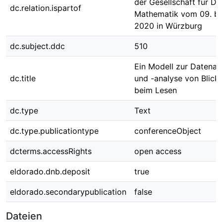
der Gesellschaft für Di
dc.relation.ispartof
Mathematik vom 09. bi
2020 in Würzburg
dc.subject.ddc
510
Ein Modell zur Datenau
dc.title
und -analyse von Blic
beim Lesen
dc.type
Text
dc.type.publicationtype
conferenceObject
dcterms.accessRights
open access
eldorado.dnb.deposit
true
eldorado.secondarypublication
false
Dateien