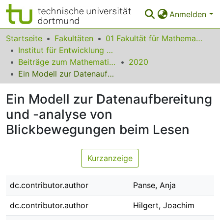
Anmelden
Bereiche & Sammlungen
Startseite
Fakultäten
01 Fakultät für Mathematik
Institut für Entwicklung und Erforschung des Mathematikunterrichts
Das gesamte Repositorium
Beiträge zum Mathematikunterricht
2020
Ein Modell zur Datenaufbereitung und -analyse von Blickbewegungen beim Lesen
Statistiken
Ein Modell zur Datenaufbereitung
FAQ
und -analyse von
Leitlinien
Blickbewegungen beim Lesen
Zurück zur Startseite
Kurzanzeige
dc.contributor.author
Panse, Anja
dc.contributor.author
Hilgert, Joachim