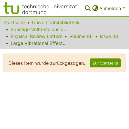
Anmelden
Bereiche & Sammlungen
Startseite
Universitätsbibliothek
Sonstige Volltexte aus dem Bibliotheksangebot
Das gesamte Repositorium
Physical Review Letters
Volume 86
Issue 03
Large Vibrational Effects upon Calculated Phase Boundaries in Al-Sc
Statistiken
FAQ
Dieses Item wurde zurückgezogen.
Zur Startseite
Leitlinien
Zurück zur Startseite