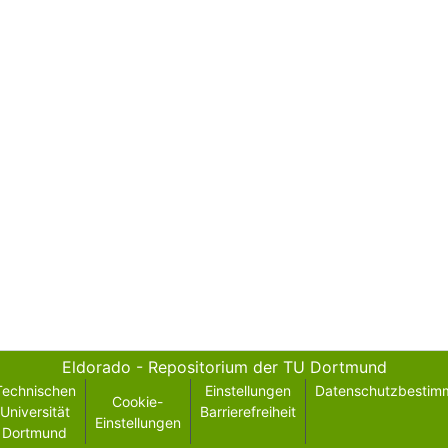
Eldorado - Repositorium der TU Dortmund
Technischen
Einstellungen
Datenschutzbestim
Cookie-
Universität
Barrierefreiheit
Einstellungen
Dortmund