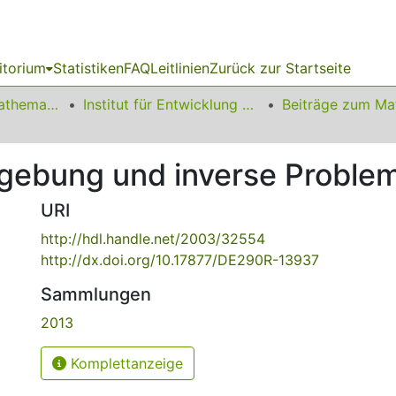
itorium
Statistiken
FAQ
Leitlinien
Zurück zur Startseite
01 Fakultät für Mathematik
Institut für Entwicklung und Erforschung des Mathematikunterrichts
dgebung und inverse Proble
URI
http://hdl.handle.net/2003/32554
http://dx.doi.org/10.17877/DE290R-13937
Sammlungen
2013
Komplettanzeige