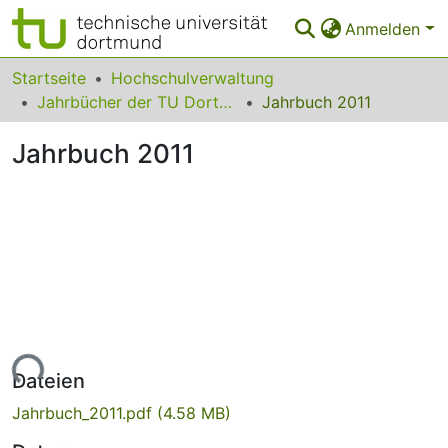
Anmelden
Bereiche & Sammlungen
Startseite
Hochschulverwaltung
Jahrbücher der TU Dortmund
Jahrbuch 2011
Das gesamte Repositorium
Jahrbuch 2011
Statistiken
FAQ
Leitlinien
Zurück zur Startseite
Lade...
Dateien
Jahrbuch_2011.pdf
(4.58 MB)